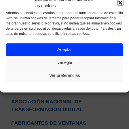
las cookies
Suscríbete al Blog
Además de cookies necesarias para el normal funcionamiento de este sitio
web, se utilizan
cookies
de terceros para poder recopilar información y
mejorar nuestro servicio. Por favor, si no desea que se almacenen
cookies
de terceros en su dispositivo, desactívelas a través del botón “ajustes”. En
caso de pulsar en aceptar, se utilizarán estas
cookies
.
Acepto el
aviso legal
y la
política de privacidad
Aceptar
Quiero mi Masterclass
Denegar
Ver preferencias
Categorías
AHORRO DE TIEMPO
ASOCIACIÓN NACIONAL DE
TRANSFORMACIÓN DIGITAL
FABRICANTES DE VENTANAS