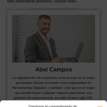
falta automatizar procesos. Gracias Abel!.
Abel Campos
La digitalización de empresas como la tuya es lo mejor
que puedo ofrecer al mundo como especialista en
Herramientas Digitales; y también creo que es lo mejor
que puede hacer cualquier negocio para tener una
garantía de supervivencia, en este incierto siglo XXI.
Gestionar el consentimiento de