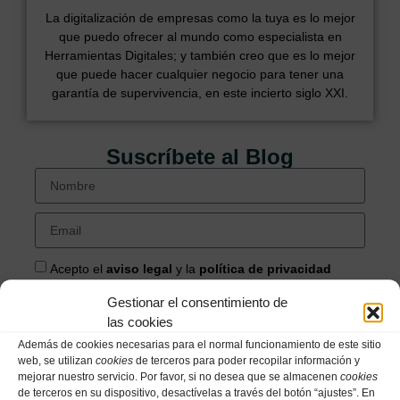
La digitalización de empresas como la tuya es lo mejor
que puedo ofrecer al mundo como especialista en
Herramientas Digitales; y también creo que es lo mejor
que puede hacer cualquier negocio para tener una
garantía de supervivencia, en este incierto siglo XXI.
Suscríbete al Blog
Acepto el
aviso legal
y la
política de privacidad
Gestionar el consentimiento de
Quiero mi Masterclass
las cookies
Además de cookies necesarias para el normal funcionamiento de este sitio
web, se utilizan
cookies
de terceros para poder recopilar información y
Categorías
mejorar nuestro servicio. Por favor, si no desea que se almacenen
cookies
de terceros en su dispositivo, desactívelas a través del botón “ajustes”. En